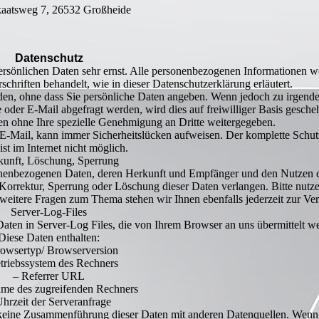
aatsweg 7, 26532 Großheide
Datenschutz
ersönlichen Daten sehr ernst. Alle personenbezogenen Informationen 
chriften behandelt, wie in dieser Datenschutzerklärung erläutert.
rden, ohne dass Sie persönliche Daten angeben. Wenn jedoch zu irgend
oder E-Mail abgefragt werden, wird dies auf freiwilliger Basis gesche
n ohne Ihre spezielle Genehmigung an Dritte weitergegeben.
 E-Mail, kann immer Sicherheitslücken aufweisen. Der komplette Schut
ist im Internet nicht möglich.
unft, Löschung, Sperrung
sonenbezogenen Daten, deren Herkunft und Empfänger und den Nutzen 
 Korrektur, Sperrung oder Löschung dieser Daten verlangen. Bitte nutz
eitere Fragen zum Thema stehen wir Ihnen ebenfalls jederzeit zur Ve
Server-Log-Files
Daten in Server-Log Files, die von Ihrem Browser an uns übermittelt w
Diese Daten enthalten:
owsertyp/ Browserversion
triebssystem des Rechners
– Referrer URL
me des zugreifenden Rechners
Uhrzeit der Serveranfrage
t keine Zusammenführung dieser Daten mit anderen Datenquellen. Wenn