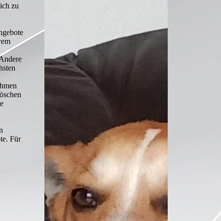
ich zu
Angebote
hrem
 Andere
hsten
nehmen
Löschen
te
n
te. Für