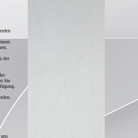
werden
einem
hen.
z der
der
en Sie
rfügung.
erden.
 uns